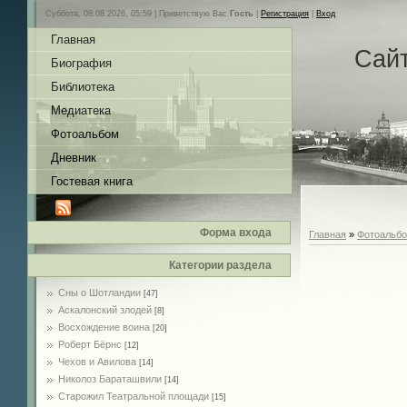
Суббота, 08.08.2026, 05:59 |
Приветствую Вас
Гость
|
Регистрация
|
Вход
Главная
Сай
Биография
Библиотека
Медиатека
Фотоальбом
Дневник
Гостевая книга
Форма входа
Главная
»
Фотоальб
Категории раздела
Сны о Шотландии
[47]
Аскалонский злодей
[8]
Восхождение воина
[20]
Роберт Бёрнс
[12]
Чехов и Авилова
[14]
Николоз Бараташвили
[14]
Cтарожил Театральной площади
[15]