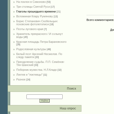
На поклон в Симоново
[53]
Три столицы Святой Руси
[17]
Глаголы прошедшего времени
[21]
Вспоминая Клару Румянову
[13]
Всего комментариев
Борис Степанович Скобельцын:
псковские фотолетописи
[18]
Поэты лугового края
[7]
До
Хранитель прекрасного / И схлынут
воды
[45]
Красная площадь Петра Барановского
[28]
Родословная культуры
[49]
Белый поэт Арсений Несмелов. По
следу памяти
[20]
Преодоление судьбы. П.П. Семёнов-
Тян-Шанский
[33]
Поборник мужества. Н.Л.Кладо
[32]
Локтев и "локтевцы"
[11]
Разное
[24]
Поиск
Наш опрос