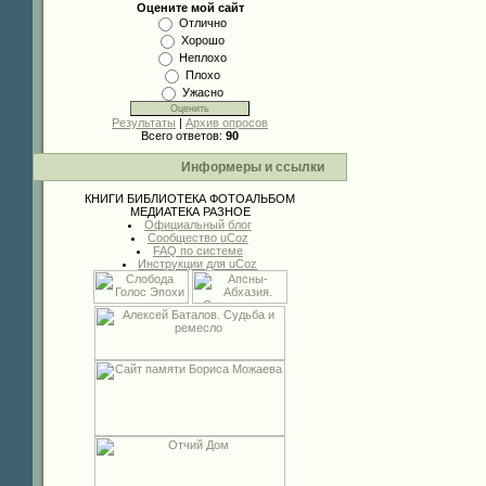
Оцените мой сайт
Отлично
Хорошо
Неплохо
Плохо
Ужасно
Результаты
|
Архив опросов
Всего ответов:
90
Информеры и ссылки
КНИГИ
БИБЛИОТЕКА
ФОТОАЛЬБОМ
МЕДИАТЕКА
РАЗНОЕ
Официальный блог
Сообщество uCoz
FAQ по системе
Инструкции для uCoz