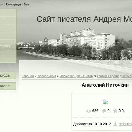
сть
|
Регистрация
|
Вход
Сайт писателя Андрея М
входа
Главная
»
Фотоальбом
»
Иллюстрации к книгам
»
Глаголы прошедшего 
Анатолий Ниточкин
здела
686
0
0.0
В реальном размере
470x7
Добавлено
10.10.2012
defaultN
73.1Kb