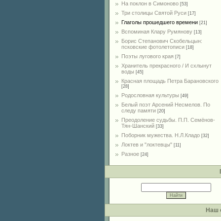
На поклон в Симоново
[53]
Три столицы Святой Руси
[17]
Глаголы прошедшего времени
[21]
Вспоминая Клару Румянову
[13]
Борис Степанович Скобельцын:
псковские фотолетописи
[18]
Поэты лугового края
[7]
Хранитель прекрасного / И схлынут
воды
[45]
Красная площадь Петра Барановского
[28]
Родословная культуры
[49]
Белый поэт Арсений Несмелов. По
следу памяти
[20]
Преодоление судьбы. П.П. Семёнов-
Тян-Шанский
[33]
Поборник мужества. Н.Л.Кладо
[32]
Локтев и "локтевцы"
[11]
Разное
[24]
Наш 