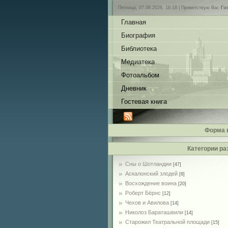
Пятница, 07.08.2026, 16:18 |
Приветствую Вас
Го
Главная
Биография
Библиотека
Медиатека
Фотоальбом
Дневник
Гостевая книга
Форма 
Категории ра
Сны о Шотландии
[47]
Аскалонский злодей
[8]
Восхождение воина
[20]
Роберт Бёрнс
[12]
Чехов и Авилова
[14]
Николоз Бараташвили
[14]
Cтарожил Театральной площади
[15]