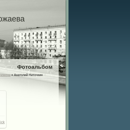
ожаева
Фотоальбом
времени
» Анатолий Ниточкин
00
/
ick