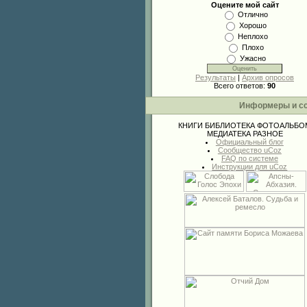
Оцените мой сайт
Отлично
Хорошо
Неплохо
Плохо
Ужасно
Результаты
|
Архив опросов
Всего ответов:
90
Информеры и с
КНИГИ
БИБЛИОТЕКА
ФОТОАЛЬБО
МЕДИАТЕКА
РАЗНОЕ
Официальный блог
Сообщество uCoz
FAQ по системе
Инструкции для uCoz