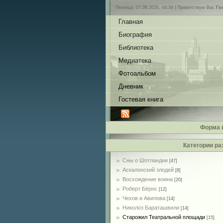
Пятница, 07.08.2026, 04:34 |
Приветствую Вас
Го
Главная
Биография
Библиотека
Медиатека
Фотоальбом
Дневник
Гостевая книга
Форма 
Категории ра
Сны о Шотландии
[47]
Аскалонский злодей
[8]
Восхождение воина
[20]
Роберт Бёрнс
[12]
Чехов и Авилова
[14]
Николоз Бараташвили
[14]
Cтарожил Театральной площади
[15]