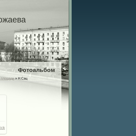
ожаева
Фотоальбом
 площади
» Н.Сац
00
/
ick