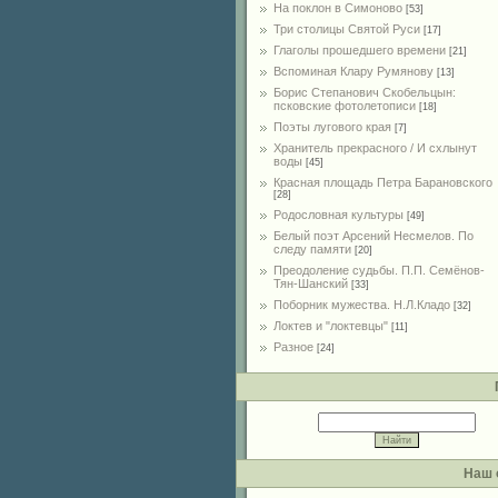
На поклон в Симоново
[53]
Три столицы Святой Руси
[17]
Глаголы прошедшего времени
[21]
Вспоминая Клару Румянову
[13]
Борис Степанович Скобельцын:
псковские фотолетописи
[18]
Поэты лугового края
[7]
Хранитель прекрасного / И схлынут
воды
[45]
Красная площадь Петра Барановского
[28]
Родословная культуры
[49]
Белый поэт Арсений Несмелов. По
следу памяти
[20]
Преодоление судьбы. П.П. Семёнов-
Тян-Шанский
[33]
Поборник мужества. Н.Л.Кладо
[32]
Локтев и "локтевцы"
[11]
Разное
[24]
Наш 