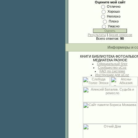
Оцените мой сайт
Отлично
Хорошо
Неплохо
Плохо
Ужасно
Результаты
|
Архив опросов
Всего ответов:
90
Информеры и с
КНИГИ
БИБЛИОТЕКА
ФОТОАЛЬБО
МЕДИАТЕКА
РАЗНОЕ
Официальный блог
Сообщество uCoz
FAQ по системе
Инструкции для uCoz