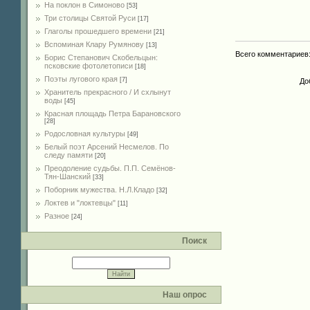
На поклон в Симоново
[53]
Три столицы Святой Руси
[17]
Глаголы прошедшего времени
[21]
Вспоминая Клару Румянову
[13]
Всего комментариев
Борис Степанович Скобельцын:
псковские фотолетописи
[18]
Поэты лугового края
[7]
До
Хранитель прекрасного / И схлынут
воды
[45]
Красная площадь Петра Барановского
[28]
Родословная культуры
[49]
Белый поэт Арсений Несмелов. По
следу памяти
[20]
Преодоление судьбы. П.П. Семёнов-
Тян-Шанский
[33]
Поборник мужества. Н.Л.Кладо
[32]
Локтев и "локтевцы"
[11]
Разное
[24]
Поиск
Наш опрос