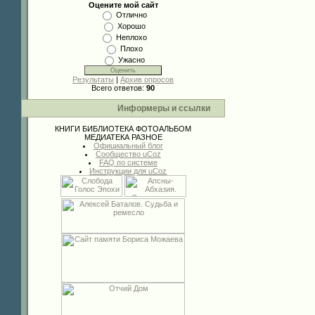
Оцените мой сайт
Отлично
Хорошо
Неплохо
Плохо
Ужасно
Результаты
|
Архив опросов
Всего ответов:
90
Информеры и ссылки
КНИГИ
БИБЛИОТЕКА
ФОТОАЛЬБОМ
МЕДИАТЕКА
РАЗНОЕ
Официальный блог
Сообщество uCoz
FAQ по системе
Инструкции для uCoz