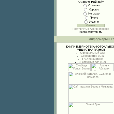
Оцените мой сайт
Отлично
Хорошо
Неплохо
Плохо
Ужасно
Результаты
|
Архив опросов
Всего ответов:
90
Информеры и с
КНИГИ
БИБЛИОТЕКА
ФОТОАЛЬБО
МЕДИАТЕКА
РАЗНОЕ
Официальный блог
Сообщество uCoz
FAQ по системе
Инструкции для uCoz