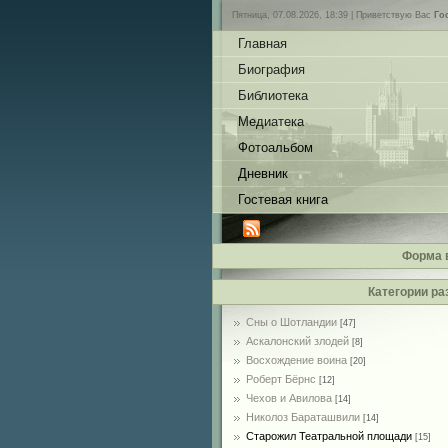
Пятница, 07.08.2026, 18:39 |
Приветствую Вас
Го
Главная
Биография
Библиотека
Медиатека
Фотоальбом
Дневник
Гостевая книга
Форма 
Категории ра
Сны о Шотландии
[47]
Аскалонский злодей
[8]
Восхождение воина
[20]
Роберт Бёрнс
[12]
Чехов и Авилова
[14]
Николоз Бараташвили
[14]
Cтарожил Театральной площади
[15]