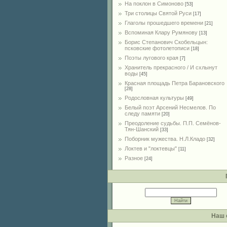
На поклон в Симоново
[53]
Три столицы Святой Руси
[17]
Глаголы прошедшего времени
[21]
Вспоминая Клару Румянову
[13]
Борис Степанович Скобельцын:
псковские фотолетописи
[18]
Поэты лугового края
[7]
Хранитель прекрасного / И схлынут
воды
[45]
Красная площадь Петра Барановского
[28]
Родословная культуры
[49]
Белый поэт Арсений Несмелов. По
следу памяти
[20]
Преодоление судьбы. П.П. Семёнов-
Тян-Шанский
[33]
Поборник мужества. Н.Л.Кладо
[32]
Локтев и "локтевцы"
[11]
Разное
[24]
Наш 