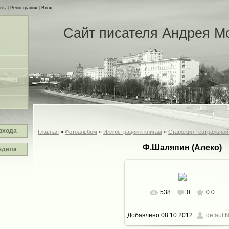
сть
|
Регистрация
|
Вход
Сайт писателя Андрея М
входа
Главная
»
Фотоальбом
»
Иллюстрации к книгам
»
Cтарожил Театральной
Ф.Шаляпин (Алеко)
здела
538
0
0.0
Добавлено
08.10.2012
defaultN