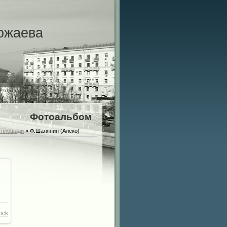
ожаева
Фотоальбом
 площади
» Ф.Шаляпин (Алеко)
ick