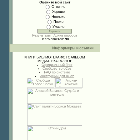
Оцените мой сайт
Отлично
Хорошо
Неплохо
Плохо
Ужасно
Результаты
|
Архив опросов
Всего ответов:
90
Информеры и ссылки
КНИГИ
БИБЛИОТЕКА
ФОТОАЛЬБОМ
МЕДИАТЕКА
РАЗНОЕ
Официальный блог
Сообщество uCoz
FAQ по системе
Инструкции для uCoz