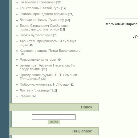
На поклон в Симоново
[53]
Три столицы Святой Руси
[17]
Глаголы прошедшего времени
[21]
Вспоминая Клару Румянову
[13]
Всего комментариев
Борис Степанович Скобельцын:
псковские фотолетописи
[18]
Поэты лугового края
[7]
До
Хранитель прекрасного / И схлынут
воды
[45]
Красная площадь Петра Барановского
[28]
Родословная культуры
[49]
Белый поэт Арсений Несмелов. По
следу памяти
[20]
Преодоление судьбы. П.П. Семёнов-
Тян-Шанский
[33]
Поборник мужества. Н.Л.Кладо
[32]
Локтев и "локтевцы"
[11]
Разное
[24]
Поиск
Наш опрос