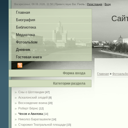
Воскресенье, 09.08.2026, 11:50 |
Приветствую Вас
Гость
|
Регистрация
|
Вход
Главная
Сай
Биография
Библиотека
Медиатека
Фотоальбом
Дневник
Гостевая книга
Форма входа
Главная
»
Фотоальб
Категории раздела
Сны о Шотландии
[47]
Аскалонский злодей
[8]
Восхождение воина
[20]
Роберт Бёрнс
[12]
Чехов и Авилова
[14]
Николоз Бараташвили
[14]
Cтарожил Театральной площади
[15]