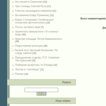
На поклон в Симоново
[53]
Три столицы Святой Руси
[17]
Глаголы прошедшего времени
[21]
Вспоминая Клару Румянову
[13]
Всего комментариев
Борис Степанович Скобельцын:
псковские фотолетописи
[18]
Поэты лугового края
[7]
До
Хранитель прекрасного / И схлынут
воды
[45]
Красная площадь Петра Барановского
[28]
Родословная культуры
[49]
Белый поэт Арсений Несмелов. По
следу памяти
[20]
Преодоление судьбы. П.П. Семёнов-
Тян-Шанский
[33]
Поборник мужества. Н.Л.Кладо
[32]
Локтев и "локтевцы"
[11]
Разное
[24]
Поиск
Наш опрос