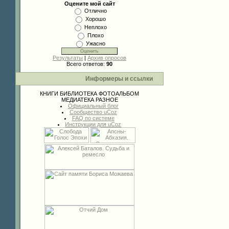
Оцените мой сайт
Отлично
Хорошо
Неплохо
Плохо
Ужасно
Результаты
|
Архив опросов
Всего ответов:
90
Информеры и ссылки
КНИГИ
БИБЛИОТЕКА
ФОТОАЛЬБОМ
МЕДИАТЕКА
РАЗНОЕ
Официальный блог
Сообщество uCoz
FAQ по системе
Инструкции для uCoz