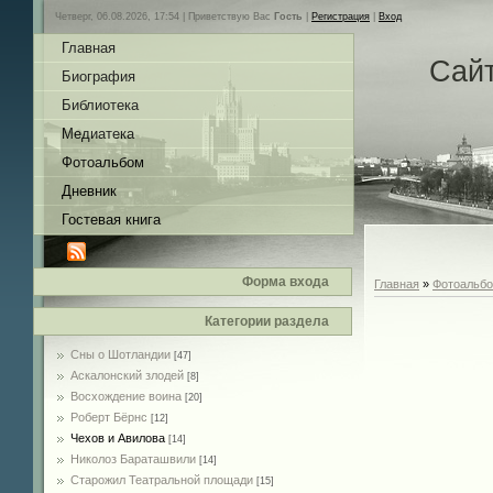
Четверг, 06.08.2026, 17:54 |
Приветствую Вас
Гость
|
Регистрация
|
Вход
Главная
Сай
Биография
Библиотека
Медиатека
Фотоальбом
Дневник
Гостевая книга
Форма входа
Главная
»
Фотоальб
Категории раздела
Сны о Шотландии
[47]
Аскалонский злодей
[8]
Восхождение воина
[20]
Роберт Бёрнс
[12]
Чехов и Авилова
[14]
Николоз Бараташвили
[14]
Cтарожил Театральной площади
[15]