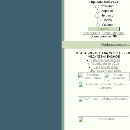
Оцените мой сайт
Отлично
Хорошо
Неплохо
Плохо
Ужасно
Результаты
|
Архив опросов
Всего ответов:
90
Информеры и с
КНИГИ
БИБЛИОТЕКА
ФОТОАЛЬБО
МЕДИАТЕКА
РАЗНОЕ
Официальный блог
Сообщество uCoz
FAQ по системе
Инструкции для uCoz