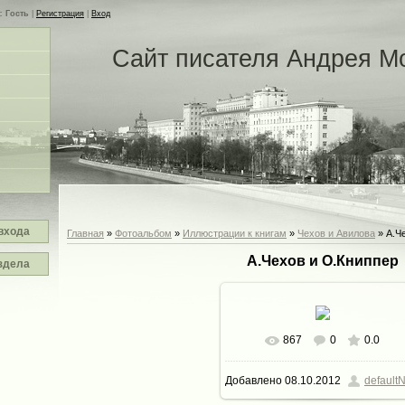
с
Гость
|
Регистрация
|
Вход
Сайт писателя Андрея М
входа
Главная
»
Фотоальбом
»
Иллюстрации к книгам
»
Чехов и Авилова
» А.Ч
А.Чехов и О.Книппер
здела
867
0
0.0
В реальном размере
670x6
Добавлено
08.10.2012
defaultN
90.3Kb