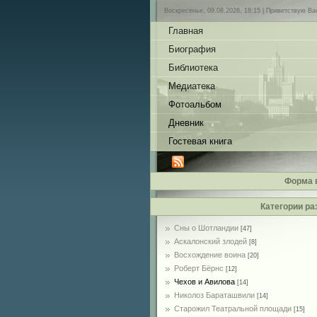
Воскресенье, 09.08.2026, 18:15 |
Приветствую Ва
Главная
Биография
Библиотека
Медиатека
Фотоальбом
Дневник
Гостевая книга
Форма 
Категории ра
Сны о Шотландии
[47]
Аскалонский злодей
[8]
Восхождение воина
[20]
Роберт Бёрнс
[12]
Чехов и Авилова
[14]
Николоз Бараташвили
[14]
Cтарожил Театральной площади
[15]