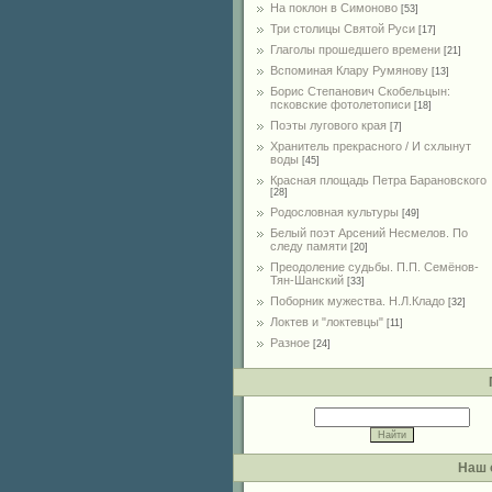
На поклон в Симоново
[53]
Три столицы Святой Руси
[17]
Глаголы прошедшего времени
[21]
Вспоминая Клару Румянову
[13]
Борис Степанович Скобельцын:
псковские фотолетописи
[18]
Поэты лугового края
[7]
Хранитель прекрасного / И схлынут
воды
[45]
Красная площадь Петра Барановского
[28]
Родословная культуры
[49]
Белый поэт Арсений Несмелов. По
следу памяти
[20]
Преодоление судьбы. П.П. Семёнов-
Тян-Шанский
[33]
Поборник мужества. Н.Л.Кладо
[32]
Локтев и "локтевцы"
[11]
Разное
[24]
Наш 