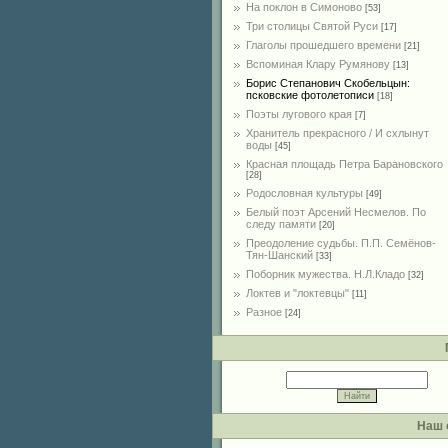
На поклон в Симоново
[53]
Три столицы Святой Руси
[17]
Глаголы прошедшего времени
[21]
Вспоминая Клару Румянову
[13]
Борис Степанович Скобельцын:
псковские фотолетописи
[18]
Поэты лугового края
[7]
Хранитель прекрасного / И схлынут
воды
[45]
Красная площадь Петра Барановского
[28]
Родословная культуры
[49]
Белый поэт Арсений Несмелов. По
следу памяти
[20]
Преодоление судьбы. П.П. Семёнов-
Тян-Шанский
[33]
Поборник мужества. Н.Л.Кладо
[32]
Локтев и "локтевцы"
[11]
Разное
[24]
Наш 