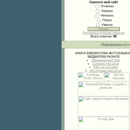
Оцените мой сайт
Отлично
Хорошо
Неплохо
Плохо
Ужасно
Результаты
|
Архив опросов
Всего ответов:
90
Информеры и с
КНИГИ
БИБЛИОТЕКА
ФОТОАЛЬБО
МЕДИАТЕКА
РАЗНОЕ
Официальный блог
Сообщество uCoz
FAQ по системе
Инструкции для uCoz