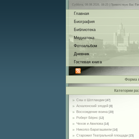
Суббота, 08.08.2026, 08:25 |
Приветствую Вас
Го
Главная
Биография
Библиотека
Медиатека
Фотоальбом
Дневник
Гостевая книга
Форма 
Категории ра
Сны о Шотландии
[47]
Аскалонский злодей
[8]
Восхождение воина
[20]
Роберт Бёрнс
[12]
Чехов и Авилова
[14]
Николоз Бараташвили
[14]
Cтарожил Театральной площади
[15]