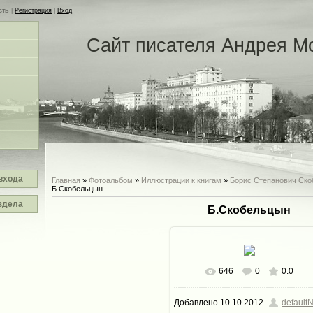
сть
|
Регистрация
|
Вход
Сайт писателя Андрея М
входа
Главная
»
Фотоальбом
»
Иллюстрации к книгам
»
Борис Степанович Ско
Б.Скобельцын
здела
Б.Скобельцын
646
0
0.0
В реальном размере
392x6
Добавлено
10.10.2012
defaultN
24.1Kb