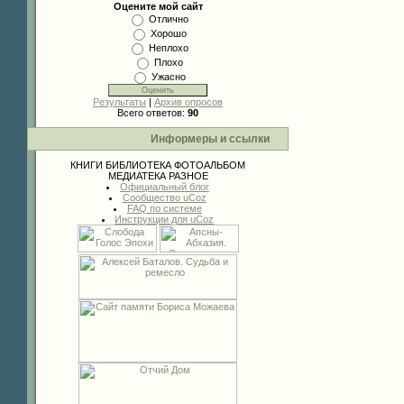
Оцените мой сайт
Отлично
Хорошо
Неплохо
Плохо
Ужасно
Результаты
|
Архив опросов
Всего ответов:
90
Информеры и ссылки
КНИГИ
БИБЛИОТЕКА
ФОТОАЛЬБОМ
МЕДИАТЕКА
РАЗНОЕ
Официальный блог
Сообщество uCoz
FAQ по системе
Инструкции для uCoz