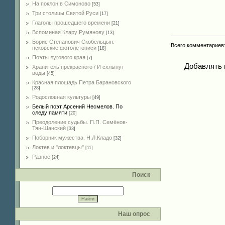
На поклон в Симоново
[53]
Три столицы Святой Руси
[17]
Глаголы прошедшего времени
[21]
Вспоминая Клару Румянову
[13]
Борис Степанович Скобельцын:
Всего комментариев
псковские фотолетописи
[18]
Поэты лугового края
[7]
Добавлять 
Хранитель прекрасного / И схлынут
воды
[45]
Красная площадь Петра Барановского
[28]
Родословная культуры
[49]
Белый поэт Арсений Несмелов. По
следу памяти
[20]
Преодоление судьбы. П.П. Семёнов-
Тян-Шанский
[33]
Поборник мужества. Н.Л.Кладо
[32]
Локтев и "локтевцы"
[11]
Разное
[24]
Поиск
Наш опрос