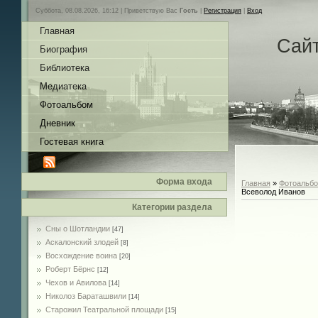
Суббота, 08.08.2026, 16:12 |
Приветствую Вас
Гость
|
Регистрация
|
Вход
Главная
Сай
Биография
Библиотека
Медиатека
Фотоальбом
Дневник
Гостевая книга
Форма входа
Главная
»
Фотоальб
Всеволод Иванов
Категории раздела
Сны о Шотландии
[47]
Аскалонский злодей
[8]
Восхождение воина
[20]
Роберт Бёрнс
[12]
Чехов и Авилова
[14]
Николоз Бараташвили
[14]
Cтарожил Театральной площади
[15]