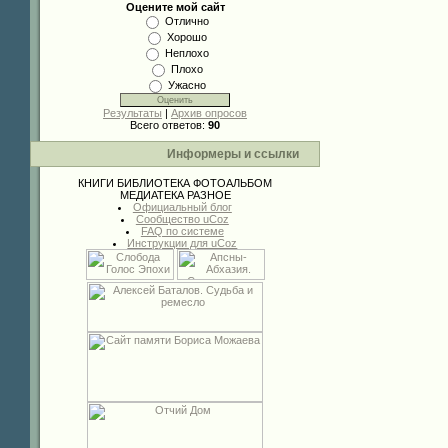
Оцените мой сайт
Отлично
Хорошо
Неплохо
Плохо
Ужасно
Результаты
|
Архив опросов
Всего ответов:
90
Информеры и ссылки
КНИГИ
БИБЛИОТЕКА
ФОТОАЛЬБОМ
МЕДИАТЕКА
РАЗНОЕ
Официальный блог
Сообщество uCoz
FAQ по системе
Инструкции для uCoz