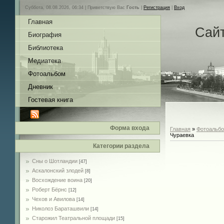
Суббота, 08.08.2026, 06:34 |
Приветствую Вас
Гость
|
Регистрация
|
Вход
Главная
Сай
Биография
Библиотека
Медиатека
Фотоальбом
Дневник
Гостевая книга
Форма входа
Главная
»
Фотоальб
Чураевка
Категории раздела
Сны о Шотландии
[47]
Аскалонский злодей
[8]
Восхождение воина
[20]
Роберт Бёрнс
[12]
Чехов и Авилова
[14]
Николоз Бараташвили
[14]
Cтарожил Театральной площади
[15]