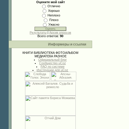
Оцените мой сайт
Отлично
Хорошо
Неплохо
Плохо
Ужасно
Результаты
|
Архив опросов
Всего ответов:
90
Информеры и ссылки
КНИГИ
БИБЛИОТЕКА
ФОТОАЛЬБОМ
МЕДИАТЕКА
РАЗНОЕ
Официальный блог
Сообщество uCoz
FAQ по системе
Инструкции для uCoz