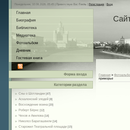
Понедельник, 10.08.2026, 05:45 |
Приветствую Вас
Гость
|
Регистрация
|
Вход
Главная
Сай
Биография
Библиотека
Медиатека
Фотоальбом
Дневник
Гостевая книга
Форма входа
Главная
»
Фотоальб
приморье
Категории раздела
Сны о Шотландии
[47]
Аскалонский злодей
[8]
Восхождение воина
[20]
Роберт Бёрнс
[12]
Чехов и Авилова
[14]
Николоз Бараташвили
[14]
Cтарожил Театральной площади
[15]