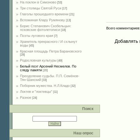
На поклон в Симоново
[53]
Три столицы Святой Руси
[17]
Глаголы прошедшего времени
[21]
Вспоминая Клару Румянову
[13]
Борис Степанович Скобельцын:
Всего комментариев
псковские фотолетописи
[18]
Поэты лугового края
[7]
Добавлять 
Хранитель прекрасного / И схлынут
воды
[45]
Красная площадь Петра Барановского
[28]
Родословная культуры
[49]
Белый поэт Арсений Несмелов. По
следу памяти
[20]
Преодоление судьбы. П.П. Семёнов-
Тян-Шанский
[33]
Поборник мужества. Н.Л.Кладо
[32]
Локтев и "локтевцы"
[11]
Разное
[24]
Поиск
Наш опрос