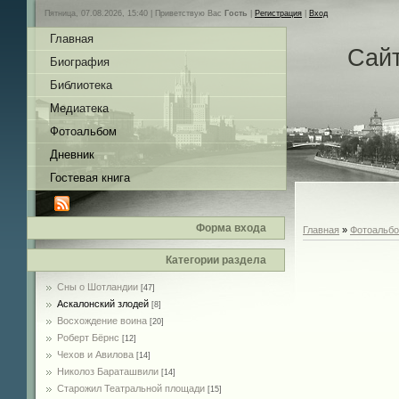
Пятница, 07.08.2026, 15:40 |
Приветствую Вас
Гость
|
Регистрация
|
Вход
Главная
Сай
Биография
Библиотека
Медиатека
Фотоальбом
Дневник
Гостевая книга
Форма входа
Главная
»
Фотоальб
Категории раздела
Сны о Шотландии
[47]
Аскалонский злодей
[8]
Восхождение воина
[20]
Роберт Бёрнс
[12]
Чехов и Авилова
[14]
Николоз Бараташвили
[14]
Cтарожил Театральной площади
[15]