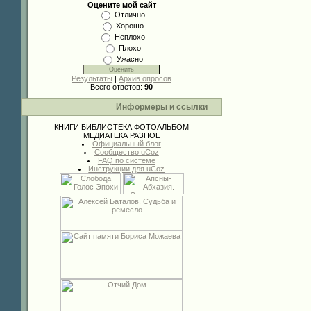
Оцените мой сайт
Отлично
Хорошо
Неплохо
Плохо
Ужасно
Результаты
|
Архив опросов
Всего ответов:
90
Информеры и ссылки
КНИГИ
БИБЛИОТЕКА
ФОТОАЛЬБОМ
МЕДИАТЕКА
РАЗНОЕ
Официальный блог
Сообщество uCoz
FAQ по системе
Инструкции для uCoz