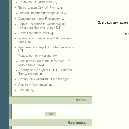
На поклон в Симоново
[53]
Три столицы Святой Руси
[17]
Глаголы прошедшего времени
[21]
Вспоминая Клару Румянову
[13]
Всего комментариев
Борис Степанович Скобельцын:
псковские фотолетописи
[18]
Поэты лугового края
[7]
До
Хранитель прекрасного / И схлынут
воды
[45]
Красная площадь Петра Барановского
[28]
Родословная культуры
[49]
Белый поэт Арсений Несмелов. По
следу памяти
[20]
Преодоление судьбы. П.П. Семёнов-
Тян-Шанский
[33]
Поборник мужества. Н.Л.Кладо
[32]
Локтев и "локтевцы"
[11]
Разное
[24]
Поиск
Наш опрос