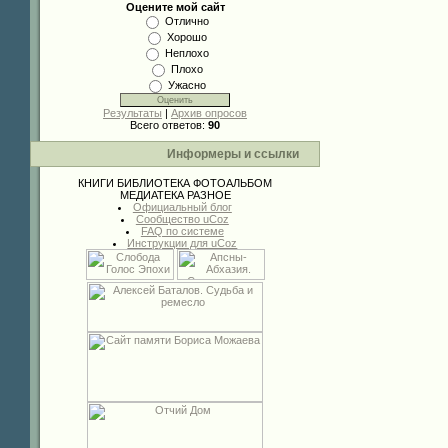
Оцените мой сайт
Отлично
Хорошо
Неплохо
Плохо
Ужасно
Результаты
|
Архив опросов
Всего ответов:
90
Информеры и ссылки
КНИГИ
БИБЛИОТЕКА
ФОТОАЛЬБОМ
МЕДИАТЕКА
РАЗНОЕ
Официальный блог
Сообщество uCoz
FAQ по системе
Инструкции для uCoz