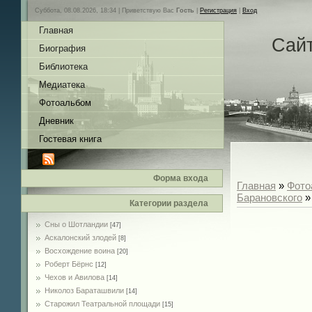
Суббота, 08.08.2026, 18:34 |
Приветствую Вас
Гость
|
Регистрация
|
Вход
Главная
Сай
Биография
Библиотека
Медиатека
Фотоальбом
Дневник
Гостевая книга
Форма входа
Главная
»
Фото
Барановского
»
Категории раздела
Сны о Шотландии
[47]
Аскалонский злодей
[8]
Восхождение воина
[20]
Роберт Бёрнс
[12]
Чехов и Авилова
[14]
Николоз Бараташвили
[14]
Cтарожил Театральной площади
[15]