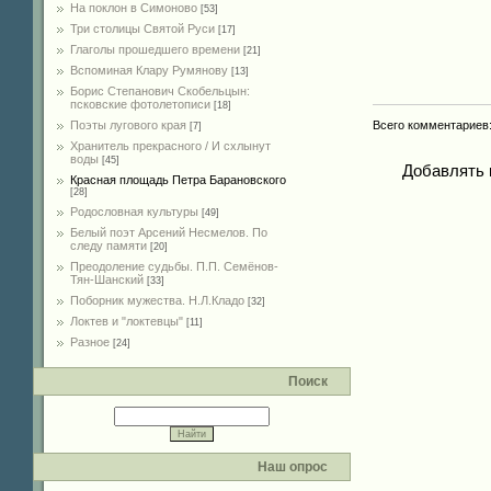
На поклон в Симоново
[53]
Три столицы Святой Руси
[17]
Глаголы прошедшего времени
[21]
Вспоминая Клару Румянову
[13]
Борис Степанович Скобельцын:
псковские фотолетописи
[18]
Всего комментариев
Поэты лугового края
[7]
Хранитель прекрасного / И схлынут
воды
[45]
Добавлять 
Красная площадь Петра Барановского
[28]
Родословная культуры
[49]
Белый поэт Арсений Несмелов. По
следу памяти
[20]
Преодоление судьбы. П.П. Семёнов-
Тян-Шанский
[33]
Поборник мужества. Н.Л.Кладо
[32]
Локтев и "локтевцы"
[11]
Разное
[24]
Поиск
Наш опрос