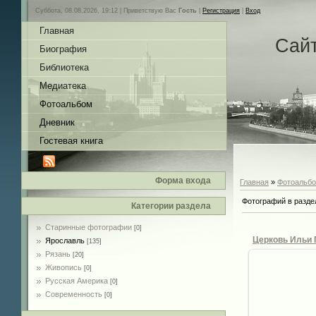
Суббота, 08.08.2026, 19:12 |
Приветствую Вас
Гость
|
Регистрация
|
Вход
Главная
Сай
Биография
Библиотека
Медиатека
Фотоальбом
Дневник
Гостевая книга
Форма входа
Главная
»
Фотоальб
Фотографий в разде
Категории раздела
Старинные фотографии
[0]
Ярославль
[135]
Рязань
[20]
Живопись
[0]
Русская Америка
[0]
Современность
[0]
28.