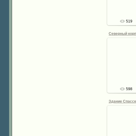
de
519
28.
Северный ко
присутств
Ильинс
de
598
28.
de