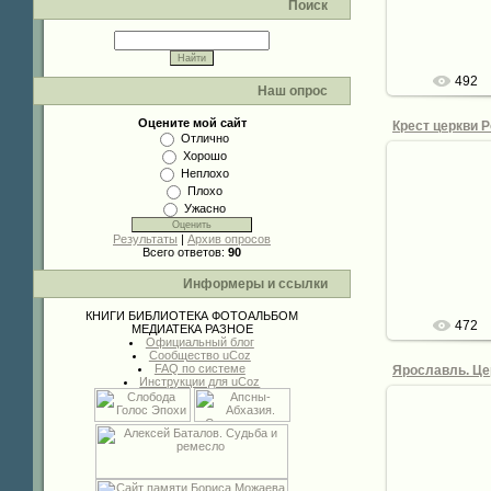
de
Поиск
492
Наш опрос
Оцените мой сайт
Отлично
Хорошо
Неплохо
Плохо
Ужасно
28.
Результаты
|
Архив опросов
de
Всего ответов:
90
Информеры и ссылки
КНИГИ
БИБЛИОТЕКА
ФОТОАЛЬБОМ
472
МЕДИАТЕКА
РАЗНОЕ
Официальный блог
Сообщество uCoz
FAQ по системе
Инструкции для uCoz
28.