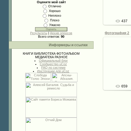
de
Оцените мой сайт
Отлично
Хорошо
Неплохо
Плохо
437
Ужасно
Фотография 2
Результаты
|
Архив опросов
Всего ответов:
90
Информеры и ссылки
КНИГИ
БИБЛИОТЕКА
ФОТОАЛЬБОМ
08.
МЕДИАТЕКА
РАЗНОЕ
Официальный блог
Сообщество uCoz
de
FAQ по системе
Инструкции для uCoz
659