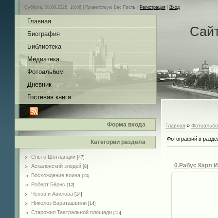
Суббота, 08.08.2026, 10:06 |
Приветствую Вас
Гость
|
Регистрация
|
Вход
Главная
Сай
Биография
Библиотека
Медиатека
Фотоальбом
Дневник
Гостевая книга
Форма входа
Главная
»
Фотоальб
Фотографий в разде
Категории раздела
Сны о Шотландии
[47]
0.Рабус Карл 
Аскалонский злодей
[8]
Восхождение воина
[20]
Роберт Бёрнс
[12]
Чехов и Авилова
[14]
Николоз Бараташвили
[14]
08.
Cтарожил Театральной площади
[15]