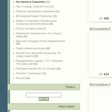
de
На поклон в Симоново
[53]
Три столицы Святой Руси
[17]
Глаголы прошедшего времени
[21]
Вспоминая Клару Румянову
[13]
466
Борис Степанович Скобельцын:
псковские фотолетописи
[18]
Фотография 8
Поэты лугового края
[7]
Хранитель прекрасного / И схлынут
воды
[45]
Красная площадь Петра Барановского
[28]
Родословная культуры
08.
[49]
Белый поэт Арсений Несмелов. По
следу памяти
de
[20]
Преодоление судьбы. П.П. Семёнов-
Тян-Шанский
[33]
Поборник мужества. Н.Л.Кладо
[32]
Локтев и "локтевцы"
[11]
424
Разное
[24]
Фотография 5
Поиск
08.
Наш опрос