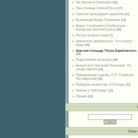
На поклон в Симоново
[53]
Три столицы Святой Руси
[17]
Глаголы прошедшего времени
[21]
Вспоминая Клару Румянову
[13]
Борис Степанович Скобельцын:
псковские фотолетописи
[18]
Поэты лугового края
[7]
Хранитель прекрасного / И схлынут
воды
[45]
Красная площадь Петра Барановского
[28]
Родословная культуры
[49]
Белый поэт Арсений Несмелов. По
следу памяти
[20]
Преодоление судьбы. П.П. Семёнов-
Тян-Шанский
[33]
Поборник мужества. Н.Л.Кладо
[32]
Локтев и "локтевцы"
[11]
Разное
[24]
Наш 