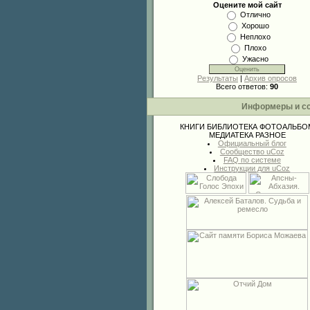
Оцените мой сайт
Отлично
Хорошо
Неплохо
Плохо
Ужасно
Результаты
|
Архив опросов
Всего ответов:
90
Информеры и с
КНИГИ
БИБЛИОТЕКА
ФОТОАЛЬБО
МЕДИАТЕКА
РАЗНОЕ
Официальный блог
Сообщество uCoz
FAQ по системе
Инструкции для uCoz