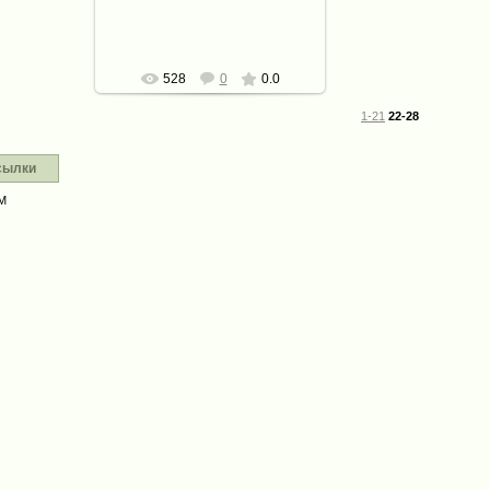
defaultNick
528
0
0.0
1-21
22-28
сылки
М