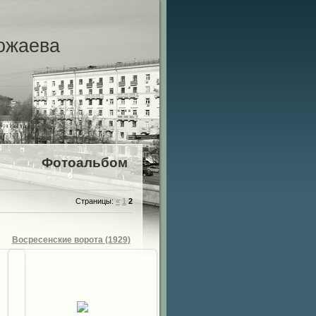
ожаева
Фотоальбом
Страницы
:
«
1
2
Восресенские ворота (1929)
11.10.2012