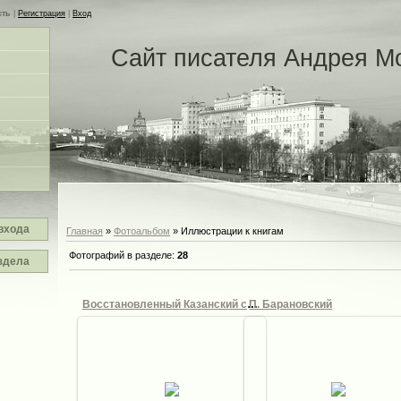
сть
|
Регистрация
|
Вход
Сайт писателя Андрея М
входа
Главная
»
Фотоальбом
» Иллюстрации к книгам
Фотографий в разделе
:
28
здела
Восстановленный Казанский собор
П. Барановский
11.10.2012
11.10.2012