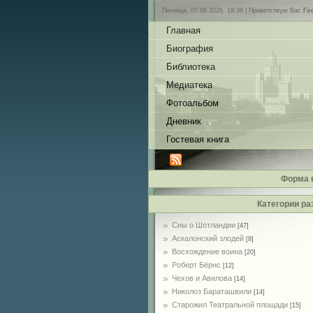
Пятница, 07.08.2026, 19:39 |
Приветствую Вас
Го
Главная
Биография
Библиотека
Медиатека
Фотоальбом
Дневник
Гостевая книга
Форма 
Категории ра
Сны о Шотландии
[47]
Аскалонский злодей
[8]
Восхождение воина
[20]
Роберт Бёрнс
[12]
Чехов и Авилова
[14]
Николоз Бараташвили
[14]
Cтарожил Театральной площади
[15]