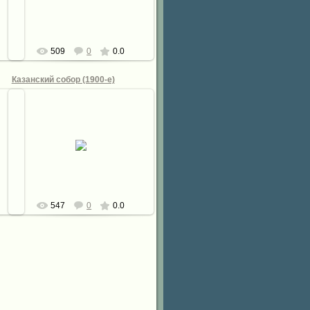
defaultNick
509
0
0.0
Казанский собор (1900-е)
11.10.2012
defaultNick
547
0
0.0