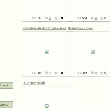
defaultNick
defaultNick
837
0
0.0
584
0
0.0
Реставрация палат Голицына
Казанский собор
11.10.2012
11.10.2012
defaultNick
defaultNick
804
0
0.0
485
0
0.0
П.Барановский
Поиск
11.10.2012
опрос