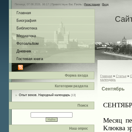
Пятница, 07.08.2026, 06:17 |
Приветствую Вас
Гость
|
Регистрация
|
Вход
Главная
Сай
Биография
Библиотека
Медиатека
Фотоальбом
Дневник
Гостевая книга
Форма входа
Главная
»
Статьи
»
О
календарь
Категории раздела
Сентябрь
Опыт веков. Народный календарь
[13]
СЕНТЯБРЬ
Поиск
Месяц пе
Клюква зр
Наш опрос