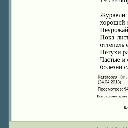
19 сентяб
Журавли
хорошей 
Неурожай 
Пока лис
оттепель е
Петухи р
Частые и
болезни 
Категория
:
Опы
(24.04.2013)
Просмотров
:
9
Всего комментариев
До