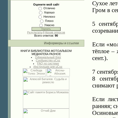
Сухое лет
Оцените мой сайт
Отлично
Гром в се
Хорошо
Неплохо
Плохо
5 сентяб
Ужасно
созревани
Результаты
|
Архив опросов
Всего ответов:
90
Если «мол
Информеры и ссылки
тёплое – 
КНИГИ
БИБЛИОТЕКА
ФОТОАЛЬБОМ
МЕДИАТЕКА
РАЗНОЕ
сент.).
Официальный блог
Сообщество uCoz
FAQ по системе
Инструкции для uCoz
7 сентябр
8 сентяб
снимают 
Если лис
ранняя; с
Осиновые