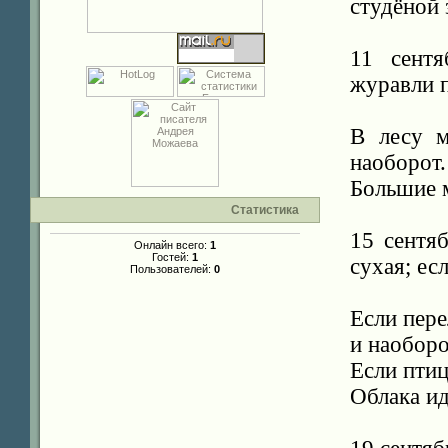
студёной 
11 сентя
журавли п
В лесу м
наоборот.
Большие м
Статистика
15 сентя
Онлайн всего:
1
Гостей:
1
сухая; ес
Пользователей:
0
Если пере
и наоборо
Если птиц
Облака ид