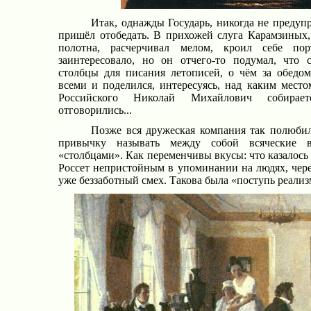
Итак, однажды Государь, никогда не предуп
пришёл отобедать. В прихожей слуга Карамзиных,
полотна, расчерчивал мелом, кроил себе пор
заинтересовало, но он отчего-то подумал, что 
столбцы для писания летописей, о чём за обедо
всеми и поделился, интересуясь, над каким место
Российского Николай Михайлович собираетс
отговорились...
Позже вся дружеская компания так полюбила
привычку называть между собой всяческие в
«столбцами». Как переменчивы вкусы: что казалось
Россет непристойным в упоминании на людях, чере
уже беззаботный смех. Такова была «поступь реализ