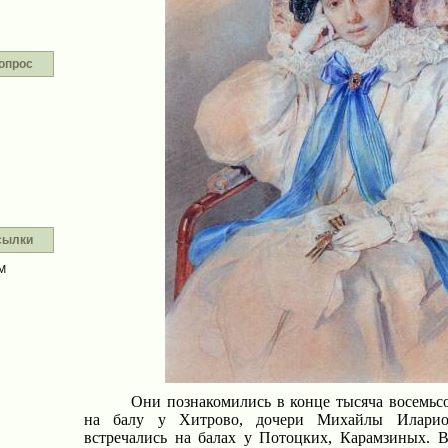
опрос
сылки
М
Они познакомились в конце тысяча восемьсо
на балу у Хитрово, дочери Михайлы Иларион
встречались на балах у Потоцких, Карамзиных. В