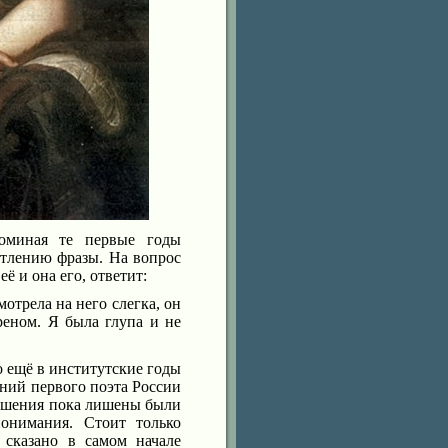
поминая те первые годы
атлению фразы. На вопрос
ё и она его, ответит:
смотрела на него слегка, он
реном. Я была глупа и не
то ещё в институтские годы
ний первого поэта России
ношения пока лишены были
онимания. Стоит только
 сказано в самом начале