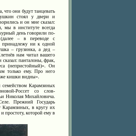
, что они будут танцевать
Пушкин стоял у двери и
орились и он мне сказал:
, мы в институте всегда
ежурный день говорили по-
(далее – в переводе с
не принадлежу ни к одной
шка – грузинка, а дед –
Плетнёв нам читал вашего
 сказал: панталоны, фрак,
еса (непристойный)». Он
ым только ему. Про него
даже кишки видны».
и семейством Карамзиных
новой-Россет со слов-
мьи Николая Михайловича.
еле. Прежний Государь
у Карамзиных, в кругу их
и простоту, которой ему в