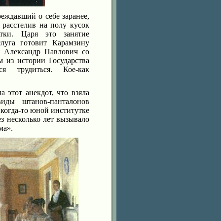
реждавший о себе заранее,
 расстелив на полу кусок
тки. Царя это занятие
слуга готовит Карамзину
м Александр Павлович со
м из истории Государства
я трудиться. Кое-как
 этот анекдот, что взяла
иды штанов-панталонов
 когда-то юной институтке
з несколько лет вызывало
ма».