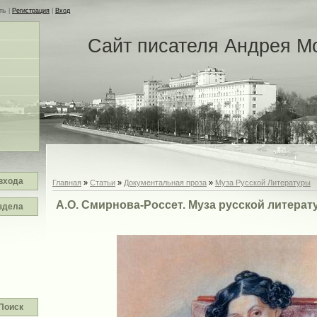
ть
|
Регистрация
|
Вход
Сайт писателя Андрея М
входа
Главная
»
Статьи
»
Документальная проза
»
Муза Русской Литературы
А.О. Смирнова-Россет. Муза русской литерат
здела
Поиск