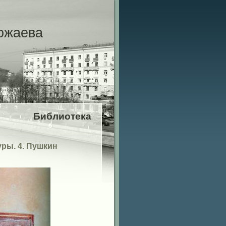
ожаева
Библиотека
уры. 4. Пушкин