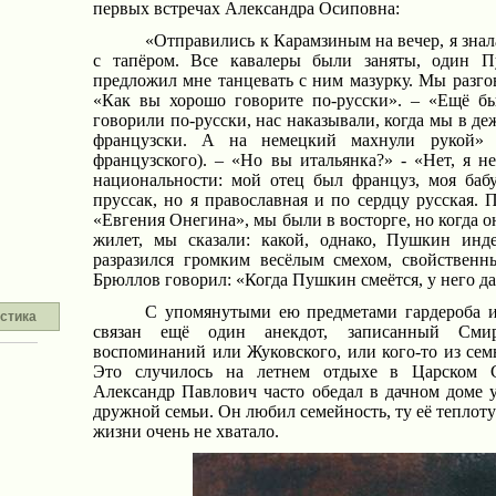
первых встречах Александра Осиповна:
«Отправились к Карамзиным на вечер, я знала
с тапёром. Все кавалеры были заняты, один 
предложил мне танцевать с ним мазурку. Мы разгов
«Как вы хорошо говорите по-русски». – «Ещё бы
говорили по-русски, нас наказывали, когда мы в д
французски. А на немецкий махнули рукой» 
французского). – «Но вы итальянка?» - «Нет, я 
национальности: мой отец был француз, моя бабу
пруссак, но я православная и по сердцу русская. 
«Евгения Онегина», мы были в восторге, но когда он
жилет, мы сказали: какой, однако, Пушкин инд
разразился громким весёлым смехом, свойственн
Брюллов говорил: «Когда Пушкин смеётся, у него 
С упомянутыми ею предметами гардероба 
стика
связан ещё один анекдот, записанный Смир
воспоминаний или Жуковского, или кого-то из се
Это случилось на летнем отдыхе в Царском С
Александр Павлович часто обедал в дачном доме 
дружной семьи. Он любил семейность, ту её теплоту 
жизни очень не хватало.