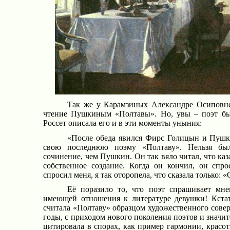
Так же у Карамзиных Александре Осиповне
чтение Пушкиным «Полтавы». Но, увы – поэт был
Россет описала его и в эти моменты уныния:
«После обеда явился Фирс Голицын и Пушки
свою последнюю поэму «Полтаву». Нельзя был
сочинение, чем Пушкин. Он так вяло читал, что каза
собственное создание. Когда он кончил, он спр
спросил меня, я так оторопела, что сказала только: 
Её поразило то, что поэт спрашивает мн
имеющей отношения к литературе девушки! Кста
считала «Полтаву» образцом художественного совер
годы, с приходом нового поколения поэтов и значит
цитировала в спорах, как пример гармонии, красот