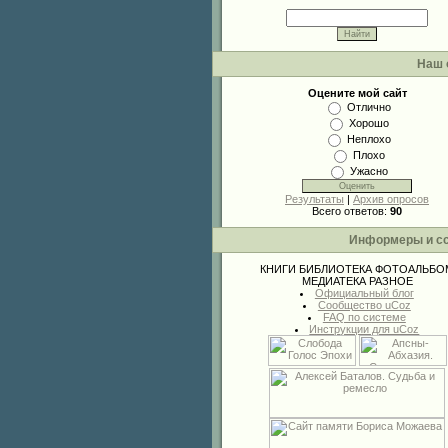
Наш 
Оцените мой сайт
Отлично
Хорошо
Неплохо
Плохо
Ужасно
Результаты
|
Архив опросов
Всего ответов:
90
Информеры и с
КНИГИ
БИБЛИОТЕКА
ФОТОАЛЬБО
МЕДИАТЕКА
РАЗНОЕ
Официальный блог
Сообщество uCoz
FAQ по системе
Инструкции для uCoz