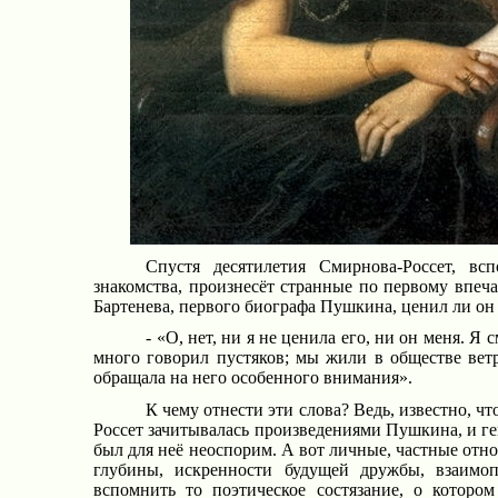
Спустя десятилетия Смирнова-Россет, вс
знакомства, произнесёт странные по первому впеч
Бартенева, первого биографа Пушкина, ценил ли он е
- «О, нет, ни я не ценила его, ни он меня. Я 
много говорил пустяков; мы жили в обществе вет
обращала на него особенного внимания».
К чему отнести эти слова? Ведь, известно, ч
Россет зачитывалась произведениями Пушкина, и ге
был для неё неоспорим. А вот личные, частные от
глубины, искренности будущей дружбы, взаимоп
вспомнить то поэтическое состязание, о котором