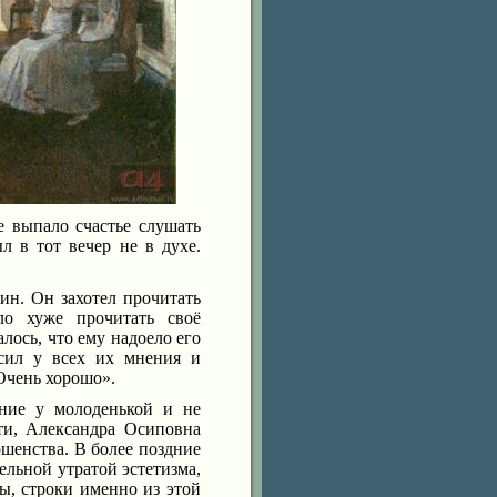
 выпало счастье слушать
 в тот вечер не в духе.
н. Он захотел прочитать
о хуже прочитать своё
лось, что ему надоело его
осил у всех их мнения и
«Очень хорошо».
ение у молоденькой и не
ти, Александра Осиповна
шенства. В более поздние
ельной утратой эстетизма,
ы, строки именно из этой