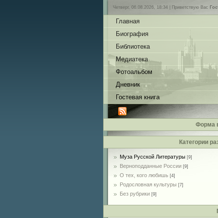
Четверг, 06.08.2026, 18:34 |
Приветствую Вас
Гос
Главная
Биография
Библиотека
Медиатека
Фотоальбом
Дневник
Гостевая книга
Форма 
Категории ра
Муза Русской Литературы
[9]
Верноподданные России
[9]
О тех, кого любишь
[4]
Родословная культуры
[7]
Без рубрики
[9]