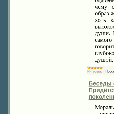
одарён
чему с
образ 
хоть к
высоко
души. 
самого
говори
глубок
душой, 
Интервью
|
Прос
Беседы о
Придётс
поколен
Мораль
– прев