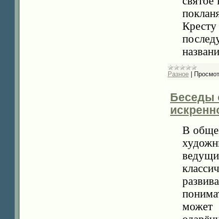
святое
поклан
Крест
послед
назван
Разное
|
Просмот
Беседы о
искренно
В обще
худож
ведущ
класси
развив
понима
может