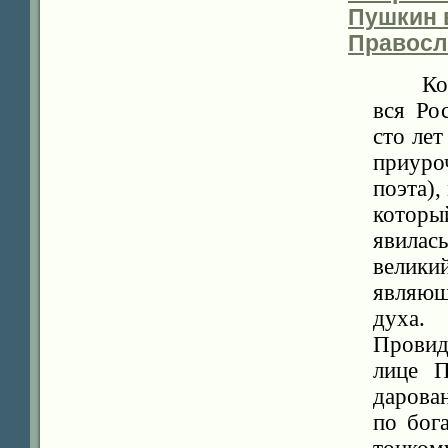
Пушкин в
Правосл
Когда 
вся Ро
сто лет
приуро
поэта)
которы
явилас
велики
являющ
духа.
Провид
лице П
дарова
по бог