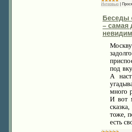
Интервью
|
Прос
Беседы о
– самая 
невидим
Москв
задо
приспо
под вк
А наст
угадыв
много 
И вот 
сказка
тоже, п
есть св