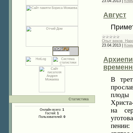
23.04.2013
|
Комм
Август
Примет
Опыт веков. Нар
23.04.2013
|
Комм
Архиепи
временн
В трет
просла
плоды 
Статистика
Христа
на се
Онлайн всего:
1
Гостей:
1
уготов
Пользователей:
0
пении: