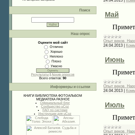
24.04.2013
|
Комм
Поиск
Май
Примет
Наш опрос
Опыт веков. Нар
Оцените мой сайт
24.04.2013
|
Комм
Отлично
Хорошо
Неплохо
Июнь
Плохо
Ужасно
Примет
Результаты
|
Архив опросов
Всего ответов:
90
Опыт веков. Нар
Информеры и ссылки
24.04.2013
|
Комм
КНИГИ
БИБЛИОТЕКА
ФОТОАЛЬБОМ
МЕДИАТЕКА
РАЗНОЕ
Официальный блог
Июль
Сообщество uCoz
FAQ по системе
Инструкции для uCoz
Примет
Опыт веков. Нар