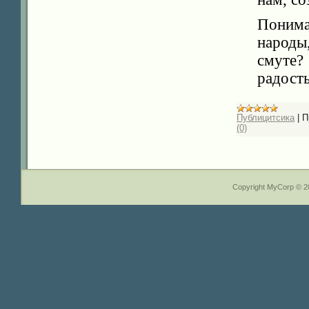
Понима
народы
смуте?
радост
Публицитсика
|
П
(0)
Copyright MyCorp © 2