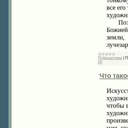
тонком
все его
художн
Поэт и
Божией
земли,
лучеза
Публицитсика
|
П
(0)
Что тако
Искусс
художни
чтобы в
художн
произв
нам, со