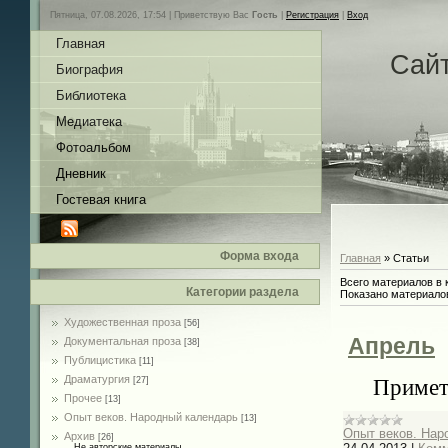
Пятница, 07.08.2026, 17:54 |
Приветствую Вас
Гость
|
Регистрация
|
Вход
Главная
Сай
Биография
Библиотека
Медиатека
Фотоальбом
Дневник
Гостевая книга
Форма входа
Главная
»
Статьи
Всего материалов в 
Категории раздела
Показано материало
Художественная проза
[56]
Апрель
Документальная проза
[38]
Публицистика
[11]
Драматургия
Примет
[27]
Прочее
[13]
Опыт веков. Народный календарь
[13]
Опыт веков. Нар
Архив
[26]
Не авторские материалы