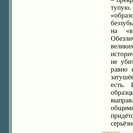
тупую
«обра
беззуб
на «вс
Обезл
великих
истори
не уби
равно 
затушё
есть.
образ
выправ
общим
придёт
серьёзн