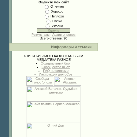
Оцените мой сайт
Отлично
Хорошо
Неплохо
Плохо
Ужасно
Результаты
|
Архив опросов
Всего ответов:
90
Информеры и ссылки
КНИГИ
БИБЛИОТЕКА
ФОТОАЛЬБОМ
МЕДИАТЕКА
РАЗНОЕ
Официальный блог
Сообщество uCoz
FAQ по системе
Инструкции для uCoz