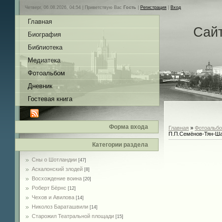
Четверг, 06.08.2026, 04:54 |
Приветствую Вас
Гость
|
Регистрация
|
Вход
Главная
Сай
Биография
Библиотека
Медиатека
Фотоальбом
Дневник
Гостевая книга
Форма входа
Главная
»
Фотоальб
П.П.Семёнов-Тян-Ш
Категории раздела
Сны о Шотландии
[47]
Аскалонский злодей
[8]
Восхождение воина
[20]
Роберт Бёрнс
[12]
Чехов и Авилова
[14]
Николоз Бараташвили
[14]
Cтарожил Театральной площади
[15]