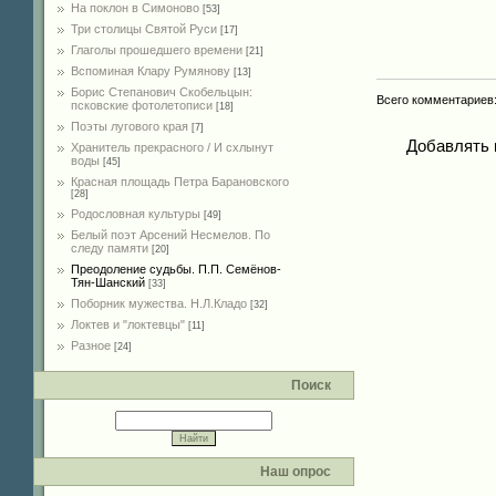
На поклон в Симоново
[53]
Три столицы Святой Руси
[17]
Глаголы прошедшего времени
[21]
Вспоминая Клару Румянову
[13]
Борис Степанович Скобельцын:
Всего комментариев
псковские фотолетописи
[18]
Поэты лугового края
[7]
Добавлять 
Хранитель прекрасного / И схлынут
воды
[45]
Красная площадь Петра Барановского
[28]
Родословная культуры
[49]
Белый поэт Арсений Несмелов. По
следу памяти
[20]
Преодоление судьбы. П.П. Семёнов-
Тян-Шанский
[33]
Поборник мужества. Н.Л.Кладо
[32]
Локтев и "локтевцы"
[11]
Разное
[24]
Поиск
Наш опрос