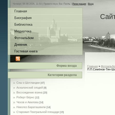
Четверг, 06.08.2026, 11:53 |
Приветствую Вас
Гость
|
Регистрация
|
Вход
Главная
Сай
Биография
Библиотека
Медиатека
Фотоальбом
Дневник
Гостевая книга
Форма входа
Главная
»
Фотоальб
П.П.Семёнов-Тян-Ш
Категории раздела
Сны о Шотландии
[47]
Аскалонский злодей
[8]
Восхождение воина
[20]
Роберт Бёрнс
[12]
Чехов и Авилова
[14]
Николоз Бараташвили
[14]
Cтарожил Театральной площади
[15]