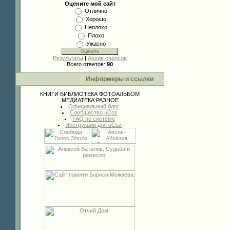
Оцените мой сайт
Отлично
Хорошо
Неплохо
Плохо
Ужасно
Результаты
|
Архив опросов
Всего ответов:
90
Информеры и ссылки
КНИГИ
БИБЛИОТЕКА
ФОТОАЛЬБОМ
МЕДИАТЕКА
РАЗНОЕ
Официальный блог
Сообщество uCoz
FAQ по системе
Инструкции для uCoz