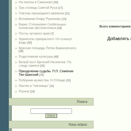
На поклон в Симоново
[53]
Три столицы Святой Руси
[17]
Глаголы прошедшего времени
[21]
Вспоминая Клару Румянову
[13]
Борис Степанович Скобельцын:
Всего комментариев
псковские фотолетописи
[18]
Поэты лугового края
[7]
Добавлять 
Хранитель прекрасного / И схлынут
воды
[45]
Красная площадь Петра Барановского
[28]
Родословная культуры
[49]
Белый поэт Арсений Несмелов. По
следу памяти
[20]
Преодоление судьбы. П.П. Семёнов-
Тян-Шанский
[33]
Поборник мужества. Н.Л.Кладо
[32]
Локтев и "локтевцы"
[11]
Разное
[24]
Поиск
Наш опрос