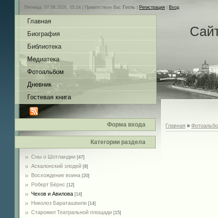
Пятница, 07.08.2026, 05:24 |
Приветствую Вас
Гость
|
Регистрация
|
Вход
Главная
Сай
Биография
Библиотека
Медиатека
Фотоальбом
Дневник
Гостевая книга
Форма входа
Главная
»
Фотоальб
Категории раздела
Сны о Шотландии
[47]
Аскалонский злодей
[8]
Восхождение воина
[20]
Роберт Бёрнс
[12]
Чехов и Авилова
[14]
Николоз Бараташвили
[14]
Cтарожил Театральной площади
[15]