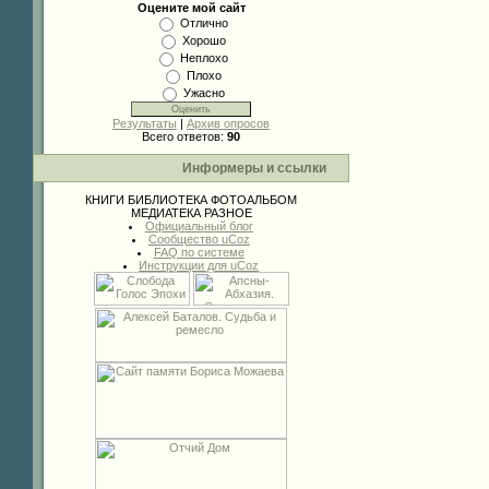
Оцените мой сайт
Отлично
Хорошо
Неплохо
Плохо
Ужасно
Результаты
|
Архив опросов
Всего ответов:
90
Информеры и ссылки
КНИГИ
БИБЛИОТЕКА
ФОТОАЛЬБОМ
МЕДИАТЕКА
РАЗНОЕ
Официальный блог
Сообщество uCoz
FAQ по системе
Инструкции для uCoz