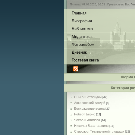
Пятница, 07.08.2026, 10:53 |
Приветствую Вас
Го
Главная
Биография
Библиотека
Медиатека
Фотоальбом
Дневник
Гостевая книга
Форма 
Категории ра
Сны о Шотландии
[47]
Аскалонский злодей
[8]
Восхождение воина
[20]
Роберт Бёрнс
[12]
Чехов и Авилова
[14]
Николоз Бараташвили
[14]
Cтарожил Театральной площади
[15]