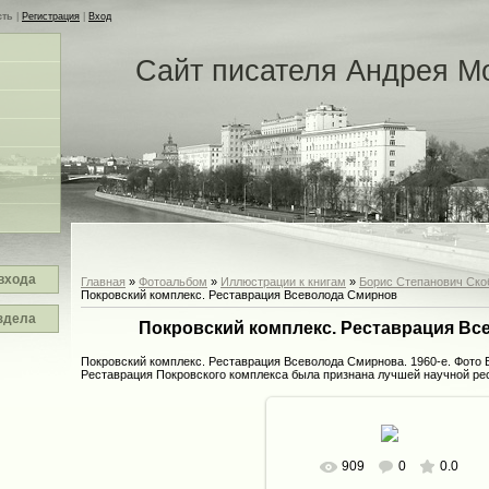
сть
|
Регистрация
|
Вход
Сайт писателя Андрея М
входа
Главная
»
Фотоальбом
»
Иллюстрации к книгам
»
Борис Степанович Ско
Покровский комплекс. Реставрация Всеволода Смирнов
здела
Покровский комплекс. Реставрация В
Покровский комплекс. Реставрация Всеволода Смирнова. 1960-е. Фото
Реставрация Покровского комплекса была признана лучшей научной рес
909
0
0.0
В реальном размере
730x6