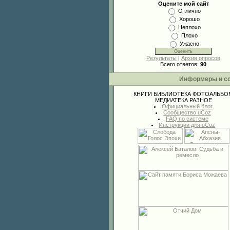
Оцените мой сайт
Отлично
Хорошо
Неплохо
Плохо
Ужасно
Результаты
|
Архив опросов
Всего ответов:
90
Информеры и с
КНИГИ
БИБЛИОТЕКА
ФОТОАЛЬБО
МЕДИАТЕКА
РАЗНОЕ
Официальный блог
Сообщество uCoz
FAQ по системе
Инструкции для uCoz