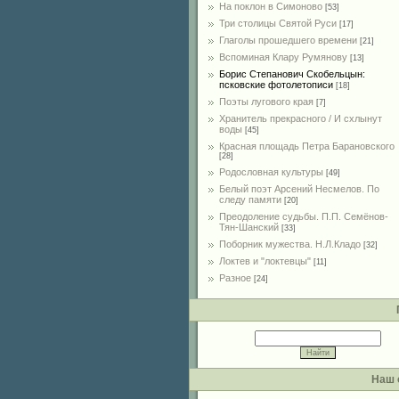
На поклон в Симоново
[53]
Три столицы Святой Руси
[17]
Глаголы прошедшего времени
[21]
Вспоминая Клару Румянову
[13]
Борис Степанович Скобельцын:
псковские фотолетописи
[18]
Поэты лугового края
[7]
Хранитель прекрасного / И схлынут
воды
[45]
Красная площадь Петра Барановского
[28]
Родословная культуры
[49]
Белый поэт Арсений Несмелов. По
следу памяти
[20]
Преодоление судьбы. П.П. Семёнов-
Тян-Шанский
[33]
Поборник мужества. Н.Л.Кладо
[32]
Локтев и "локтевцы"
[11]
Разное
[24]
Наш 