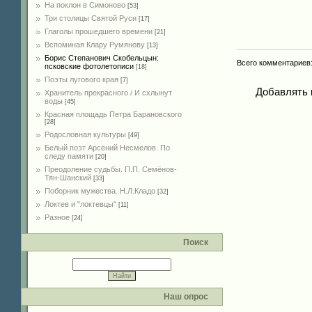
На поклон в Симоново
[53]
Три столицы Святой Руси
[17]
Глаголы прошедшего времени
[21]
Вспоминая Клару Румянову
[13]
Борис Степанович Скобельцын:
Всего комментариев
псковские фотолетописи
[18]
Поэты лугового края
[7]
Добавлять 
Хранитель прекрасного / И схлынут
воды
[45]
Красная площадь Петра Барановского
[28]
Родословная культуры
[49]
Белый поэт Арсений Несмелов. По
следу памяти
[20]
Преодоление судьбы. П.П. Семёнов-
Тян-Шанский
[33]
Поборник мужества. Н.Л.Кладо
[32]
Локтев и "локтевцы"
[11]
Разное
[24]
Поиск
Наш опрос