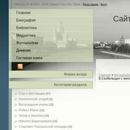
Пятница, 07.08.2026, 08:08 |
Приветствую Вас
Гость
|
Регистрация
|
Вход
Главная
Сай
Биография
Библиотека
Медиатека
Фотоальбом
Дневник
Гостевая книга
Форма входа
Главная
»
Фотоальб
Б.Скобельцын с жен
Категории раздела
Сны о Шотландии
[47]
Аскалонский злодей
[8]
Восхождение воина
[20]
Роберт Бёрнс
[12]
Чехов и Авилова
[14]
Николоз Бараташвили
[14]
Cтарожил Театральной площади
[15]