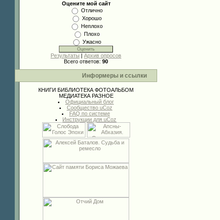
Оцените мой сайт
Отлично
Хорошо
Неплохо
Плохо
Ужасно
Результаты
|
Архив опросов
Всего ответов:
90
Информеры и ссылки
КНИГИ
БИБЛИОТЕКА
ФОТОАЛЬБОМ
МЕДИАТЕКА
РАЗНОЕ
Официальный блог
Сообщество uCoz
FAQ по системе
Инструкции для uCoz