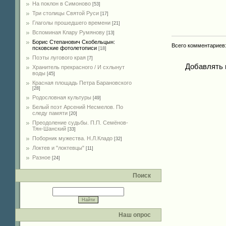
На поклон в Симоново
[53]
Три столицы Святой Руси
[17]
Глаголы прошедшего времени
[21]
Вспоминая Клару Румянову
[13]
Борис Степанович Скобельцын:
Всего комментариев
псковские фотолетописи
[18]
Поэты лугового края
[7]
Добавлять 
Хранитель прекрасного / И схлынут
воды
[45]
Красная площадь Петра Барановского
[28]
Родословная культуры
[49]
Белый поэт Арсений Несмелов. По
следу памяти
[20]
Преодоление судьбы. П.П. Семёнов-
Тян-Шанский
[33]
Поборник мужества. Н.Л.Кладо
[32]
Локтев и "локтевцы"
[11]
Разное
[24]
Поиск
Наш опрос