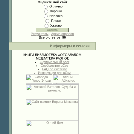
Оцените мой сайт
Отлично
Хорошо
Неплохо
Плохо
Ужасно
Результаты
|
Архив опросов
Всего ответов:
90
Информеры и ссылки
КНИГИ
БИБЛИОТЕКА
ФОТОАЛЬБОМ
МЕДИАТЕКА
РАЗНОЕ
Официальный блог
Сообщество uCoz
FAQ по системе
Инструкции для uCoz