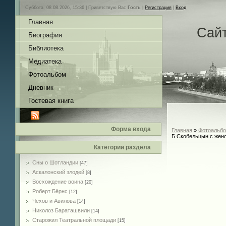
Суббота, 08.08.2026, 15:36 |
Приветствую Вас
Гость
|
Регистрация
|
Вход
Главная
Сай
Биография
Библиотека
Медиатека
Фотоальбом
Дневник
Гостевая книга
Форма входа
Главная
»
Фотоальб
Б.Скобельцын с жен
Категории раздела
Сны о Шотландии
[47]
Аскалонский злодей
[8]
Восхождение воина
[20]
Роберт Бёрнс
[12]
Чехов и Авилова
[14]
Николоз Бараташвили
[14]
Cтарожил Театральной площади
[15]