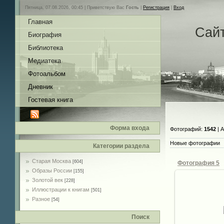
Пятница, 07.08.2026, 00:45 |
Приветствую Вас
Гость
|
Регистрация
|
Вход
Главная
Сай
Биография
Библиотека
Медиатека
Фотоальбом
Дневник
Гостевая книга
Форма входа
Фотографий:
1542
| 
Новые фотографии
Категории раздела
Старая Москва
[604]
Фотография 5
Образы России
[155]
Золотой век
[228]
Иллюстрации к книгам
[501]
Разное
[54]
02.
Поиск
de