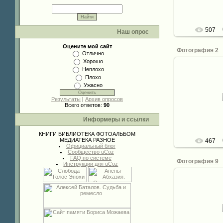
507
Наш опрос
Оцените мой сайт
Фотография 2
Отлично
Хорошо
Неплохо
Плохо
Ужасно
02.
Результаты
|
Архив опросов
de
Всего ответов:
90
Информеры и ссылки
КНИГИ
БИБЛИОТЕКА
ФОТОАЛЬБОМ
МЕДИАТЕКА
РАЗНОЕ
467
Официальный блог
Сообщество uCoz
FAQ по системе
Фотография 9
Инструкции для uCoz
02.
de