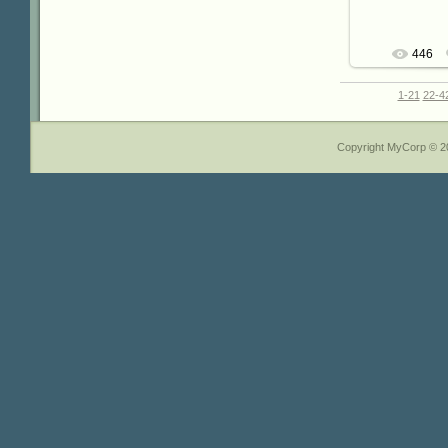
446
1-21
22-4
Copyright MyCorp © 2