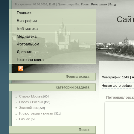
Воскресенье, 09.08.2026, 11:41 |
Приветствую Вас
Гость
|
Регистрация
|
Вход
Главная
Сай
Биография
Библиотека
Медиатека
Фотоальбом
Дневник
Гостевая книга
Форма входа
Фотографий:
1542
| 
Новые фотографии
Категории раздела
Старая Москва
[604]
Образы России
[155]
Золотой век
[228]
Иллюстрации к книгам
[501]
Разное
[54]
28.
Поиск
de