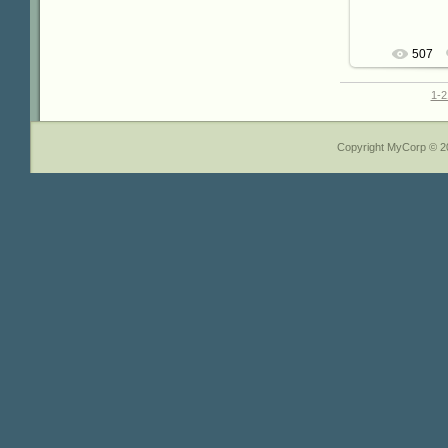
507
1-2
Copyright MyCorp © 2