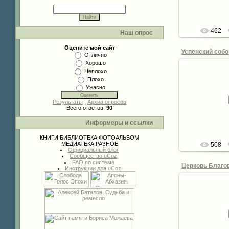
462
Наш опрос
Оцените мой сайт
Отлично
Хорошо
Неплохо
Плохо
Ужасно
28.
Результаты
|
Архив опросов
de
Всего ответов:
90
Информеры и ссылки
КНИГИ
БИБЛИОТЕКА
ФОТОАЛЬБОМ
МЕДИАТЕКА
РАЗНОЕ
508
Официальный блог
Сообщество uCoz
FAQ по системе
Инструкции для uCoz
28.
de