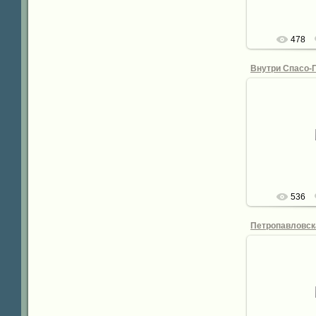
478
28.
Внутри Спасо
монастыря.
Яросла
de
536
28.
de